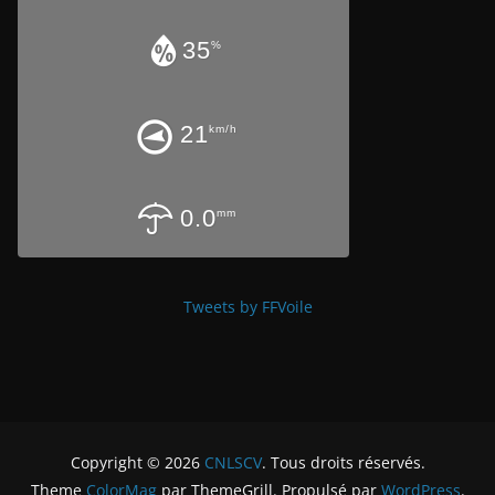
35
%
21
km/h
0.0
mm
Tweets by FFVoile
Copyright © 2026
CNLSCV
. Tous droits réservés.
Theme
ColorMag
par ThemeGrill. Propulsé par
WordPress
.