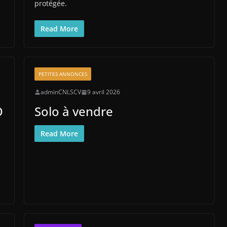
protégée.
Read More
PETITES ANNONCES
adminCNLSCV
9 avril 2026
O
Solo à vendre
Read More