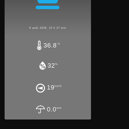
6 août 2026, 15 h 27 min
36.8
°C
32
%
19
km/h
0.0
mm