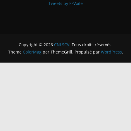
Tweets by FFVoile
Copyright © 2026
CNLSCV
. Tous droits réservés.
Theme
ColorMag
par ThemeGrill. Propulsé par
WordPress
.