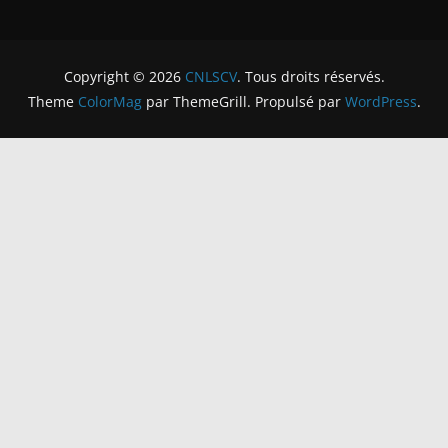
Copyright © 2026
CNLSCV
. Tous droits réservés.
Theme
ColorMag
par ThemeGrill. Propulsé par
WordPress
.