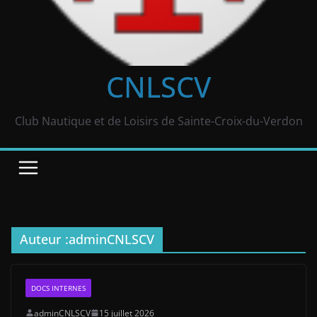
CNLSCV
Club Nautique et de Loisirs de Sainte-Croix-du-Verdon
Auteur :
adminCNLSCV
DOCS INTERNES
adminCNLSCV
15 juillet 2026