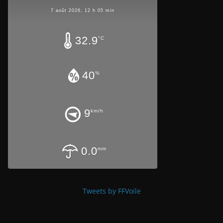
7 août 2026, 12 h 05 min
32.9
°C
40
%
9
km/h
0.0
mm
Tweets by FFVoile