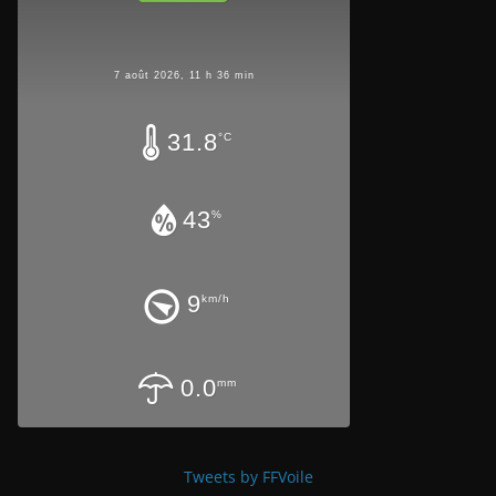
7 août 2026, 11 h 36 min
31.8
°C
43
%
9
km/h
0.0
mm
Tweets by FFVoile