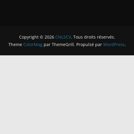
Copyright © 2026
CNLSCV
. Tous droits réservés.
Theme
ColorMag
par ThemeGrill. Propulsé par
WordPress
.