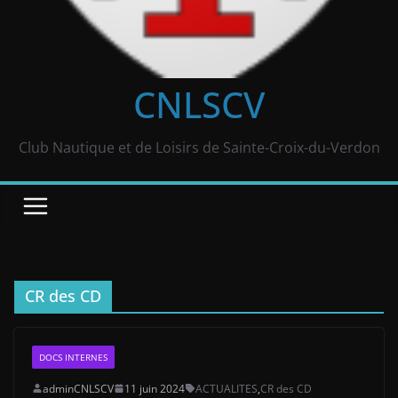
CNLSCV
Club Nautique et de Loisirs de Sainte-Croix-du-Verdon
CR des CD
DOCS INTERNES
adminCNLSCV
11 juin 2024
ACTUALITES
,
CR des CD