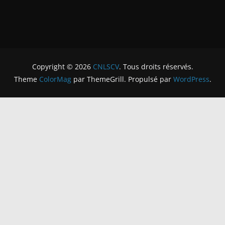
Copyright © 2026
CNLSCV
. Tous droits réservés.
Theme
ColorMag
par ThemeGrill. Propulsé par
WordPress
.