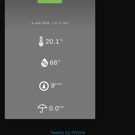
8 août 2026, 1 h 17 min
20.1
°C
68
%
9
km/h
0.0
mm
Tweets by FFVoile