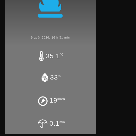
9 août 2026, 16 h 51 min
35.1
°C
33
%
19
km/h
0.1
mm