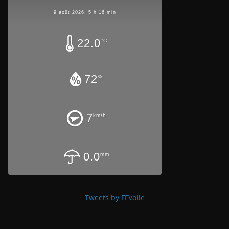
9 août 2026, 5 h 16 min
22.0
°C
72
%
7
km/h
0.0
mm
Tweets by FFVoile