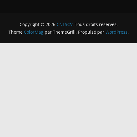
Copyright © 2026
CNLSCV
. Tous droits réservés.
Theme
ColorMag
par ThemeGrill. Propulsé par
WordPress
.