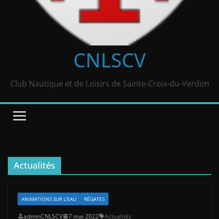
CNLSCV
Club Nautique et de Loisirs de Sainte-Croix-du-Verdon
Actualités
ANIMATIONS SUR L'EAU
RÉGATES
adminCNLSCV
7 mai 2022
Actualités