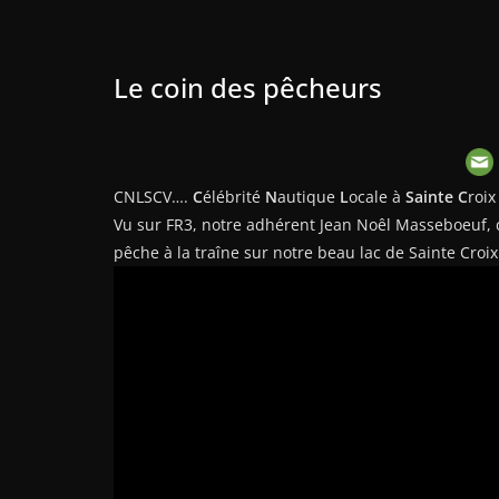
Le coin des pêcheurs
CNLSCV….
C
élébrité
N
autique
L
ocale à
Sainte C
roix
Vu sur FR3, notre adhérent Jean Noêl Masseboeuf, cé
pêche à la traîne sur notre beau lac de Sainte Croix