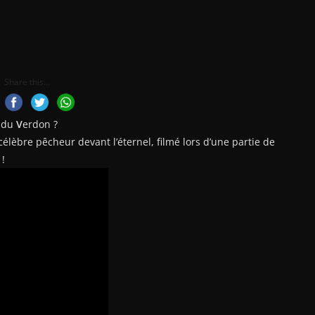
Share this...
 du
V
erdon ?
lèbre pêcheur devant l’éternel, filmé lors d’une partie de
 !