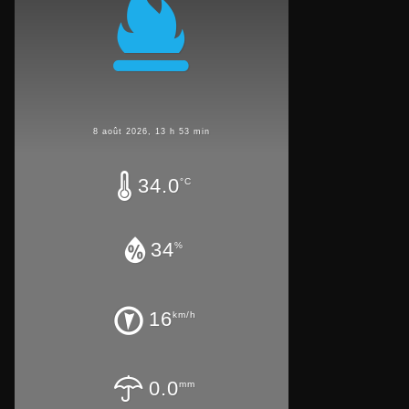
8 août 2026, 13 h 53 min
34.0
°C
34
%
16
km/h
0.0
mm