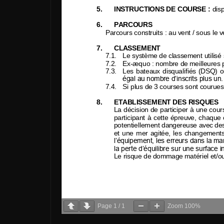
Page
1
/
1
Zoom
100%