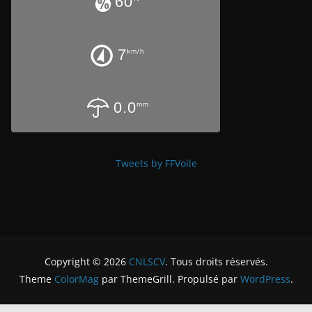
60
7
km/h
0.0
mm
Tweets by FFVoile
Copyright © 2026
CNLSCV
. Tous droits réservés.
Theme
ColorMag
par ThemeGrill. Propulsé par
WordPress
.