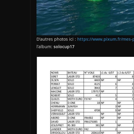
D’autres photos ici :
https://www.pixum.fr/mes-
l’album:
solocup17