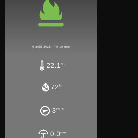
9 août 2026, 7 h 16 min
22.1
°C
72
%
3
km/h
0.0
mm