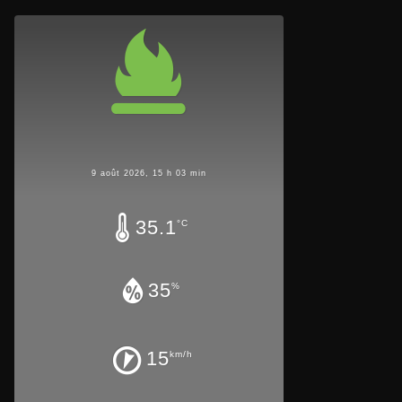
9 août 2026, 15 h 03 min
35.1
°C
35
%
15
km/h