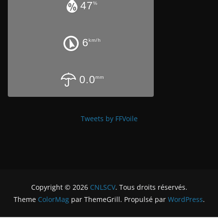
47
%
6
km/h
0.0
mm
Tweets by FFVoile
Copyright © 2026
CNLSCV
. Tous droits réservés.
Theme
ColorMag
par ThemeGrill. Propulsé par
WordPress
.