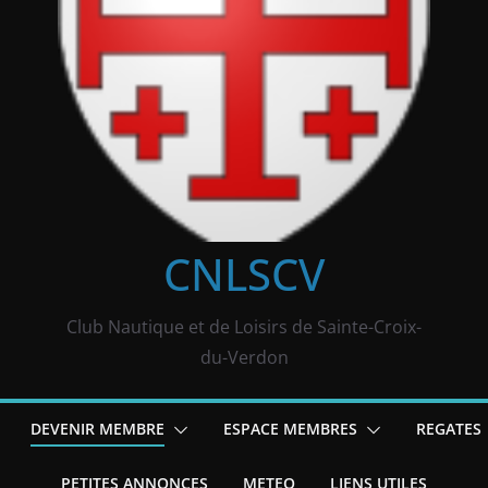
CNLSCV
Club Nautique et de Loisirs de Sainte-Croix-
du-Verdon
DEVENIR MEMBRE
ESPACE MEMBRES
REGATES
PETITES ANNONCES
METEO
LIENS UTILES