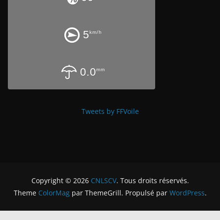
5
km/h
0.0
mm
Tweets by FFVoile
Copyright © 2026
CNLSCV
. Tous droits réservés.
Theme
ColorMag
par ThemeGrill. Propulsé par
WordPress
.