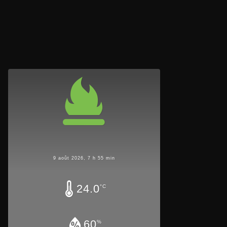
9 août 2026, 7 h 55 min
24.0
°C
60
%