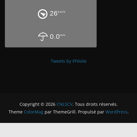
26
km/h
0.0
mm
Tweets by FFVoile
Copyright © 2026
CNLSCV
. Tous droits réservés.
Theme
ColorMag
par ThemeGrill. Propulsé par
WordPress
.