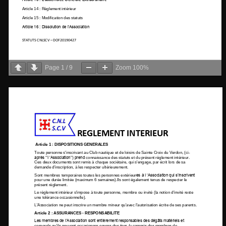
Page
1
/
9
Zoom
100%