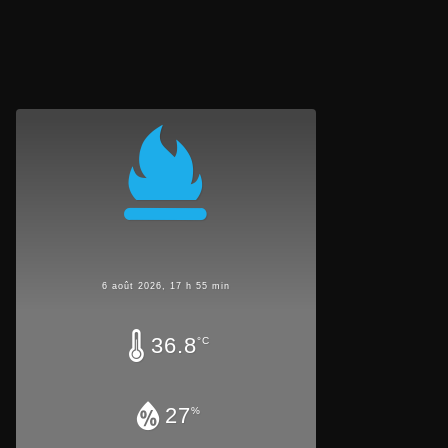
6 août 2026, 17 h 55 min
36.8
°C
27
%