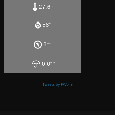
27.6
°C
58
%
8
km/h
0.0
mm
Tweets by FFVoile