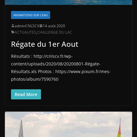
ANIMATIONS SUR L'EAU
adminCNLSCV
14 août 2020
ACTUALITES
,
CHALLENGE DU LAC
Régate du 1er Aout
Résultats : http://cnlscv.fr/wp-
content/uploads/2020/08/20200801-Régate-
Résultats.xls Photos : https://www.pixum.fr/mes-
photos/album/7590760
Read More