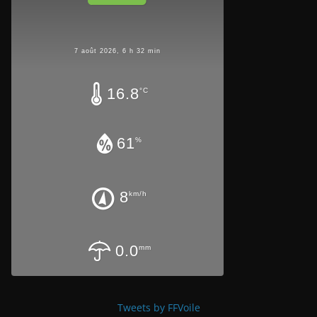
7 août 2026, 6 h 32 min
16.8
°C
61
%
8
km/h
0.0
mm
Tweets by FFVoile