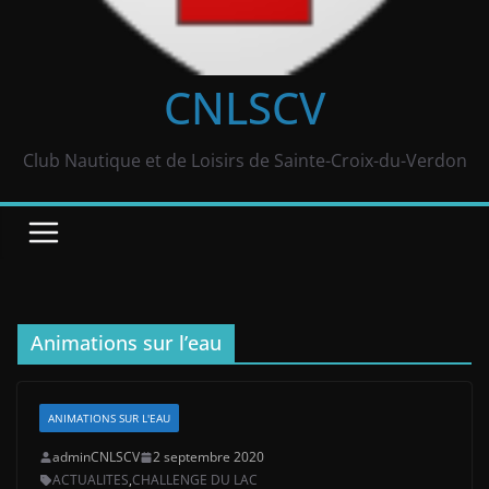
CNLSCV
Club Nautique et de Loisirs de Sainte-Croix-du-Verdon
Animations sur l’eau
ANIMATIONS SUR L'EAU
adminCNLSCV
2 septembre 2020
ACTUALITES
,
CHALLENGE DU LAC