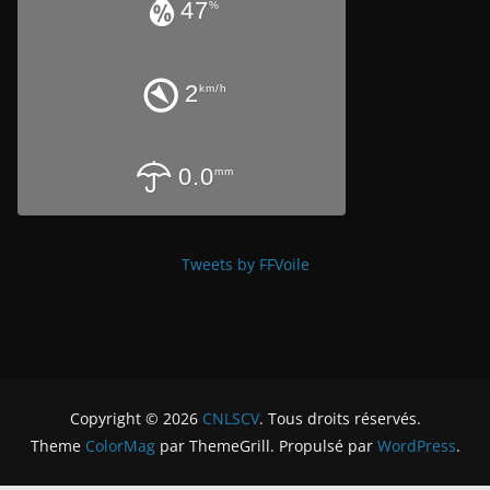
47
%
2
km/h
0.0
mm
Tweets by FFVoile
Copyright © 2026
CNLSCV
. Tous droits réservés.
Theme
ColorMag
par ThemeGrill. Propulsé par
WordPress
.