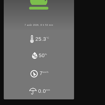
7 août 2026, 8 h 53 min
25.3
°C
50
%
7
km/h
0.0
mm