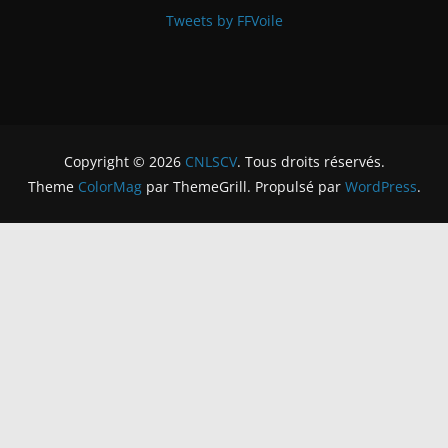
Tweets by FFVoile
Copyright © 2026
CNLSCV
. Tous droits réservés.
Theme
ColorMag
par ThemeGrill. Propulsé par
WordPress
.