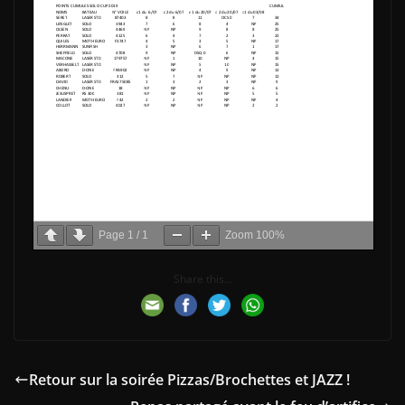
Page
1
/
1
Zoom
100%
Share this...
Retour sur la soirée Pizzas/Brochettes et JAZZ !