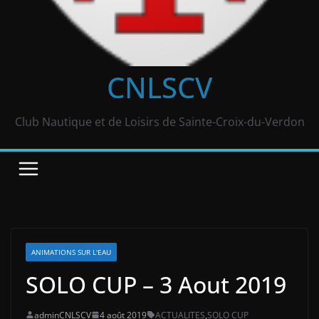
CNLSCV
Club Nautique et de Loisirs de Sainte-Croix-du-Verdon
ANIMATIONS SUR L'EAU
SOLO CUP – 3 Aout 2019
adminCNLSCV
4 août 2019
ACTUALITES
,
SOLO CUP