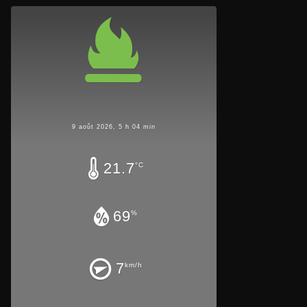
9 août 2026, 5 h 04 min
21.7
°C
69
%
7
km/h