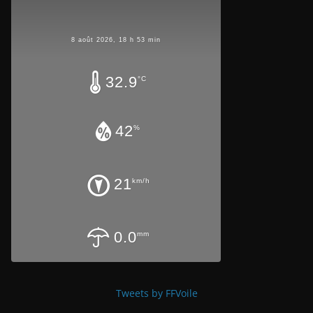
8 août 2026, 18 h 53 min
32.9
°C
42
%
21
km/h
0.0
mm
Tweets by FFVoile