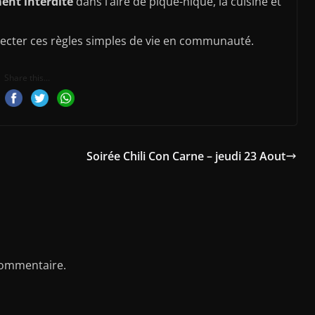
ent interdite
dans l’aire de pique-nique, la cuisine et
ecter ces règles simples de vie en communauté.
Share this...
Soirée Chili Con Carne – jeudi 23 Aout
commentaire.