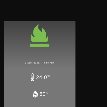
9 août 2026, 7 h 59 min
24.0
°C
60
%