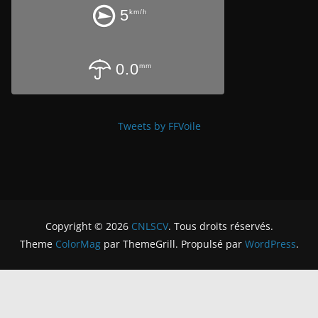
5
km/h
0.0
mm
Tweets by FFVoile
Copyright © 2026
CNLSCV
. Tous droits réservés.
Theme
ColorMag
par ThemeGrill. Propulsé par
WordPress
.