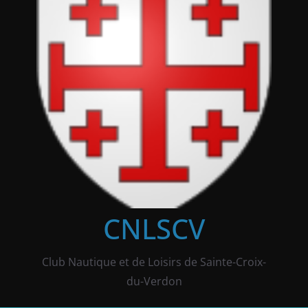
CNLSCV
Club Nautique et de Loisirs de Sainte-Croix-
du-Verdon