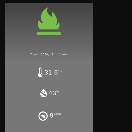
7 août 2026, 11 h 41 min
31.8
°C
43
%
9
km/h