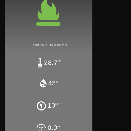
9 août 2026, 10 h 00 min
28.7
°C
45
%
10
km/h
0.0
mm