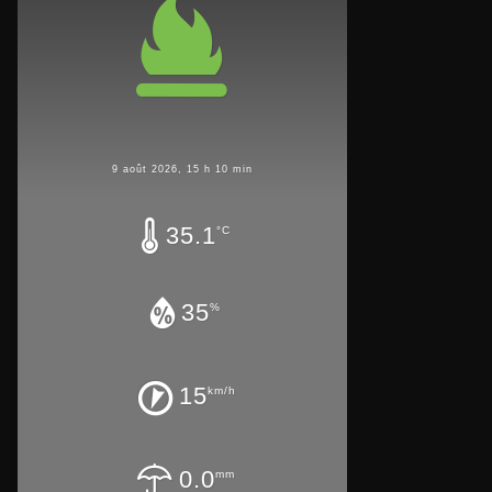
9 août 2026, 15 h 10 min
35.1
°C
35
%
15
km/h
0.0
mm