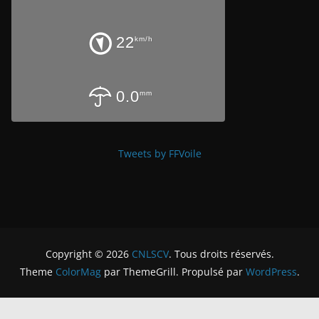
22
km/h
0.0
mm
Tweets by FFVoile
Copyright © 2026
CNLSCV
. Tous droits réservés.
Theme
ColorMag
par ThemeGrill. Propulsé par
WordPress
.