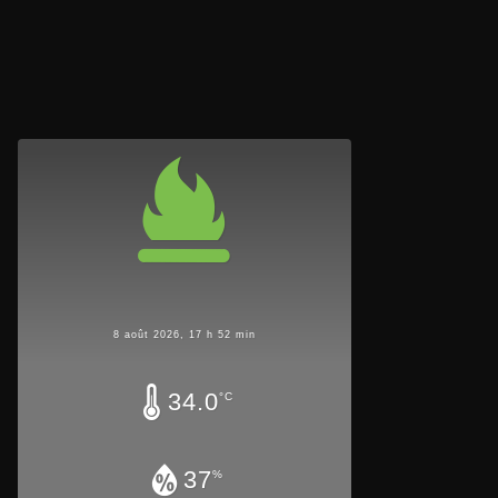
8 août 2026, 17 h 52 min
34.0
°C
37
%