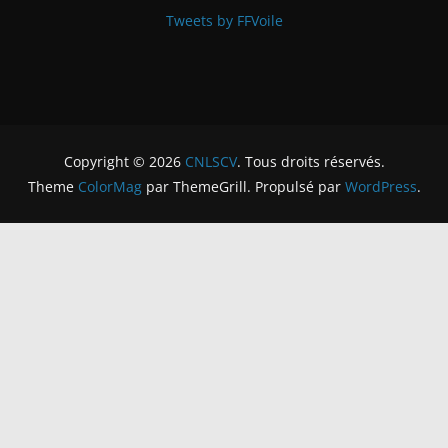
Tweets by FFVoile
Copyright © 2026
CNLSCV
. Tous droits réservés.
Theme
ColorMag
par ThemeGrill. Propulsé par
WordPress
.