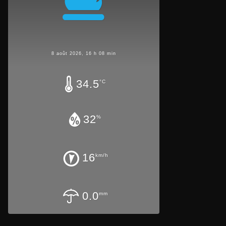
8 août 2026, 16 h 08 min
34.5
°C
32
%
16
km/h
0.0
mm